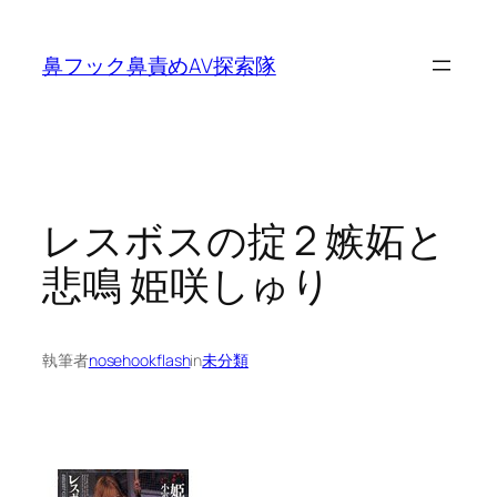
内
容
鼻フック鼻責めAV探索隊
を
ス
キ
ッ
プ
レスボスの掟 2 嫉妬と
悲鳴 姫咲しゅり
執筆者
nosehookflash
in
未分類