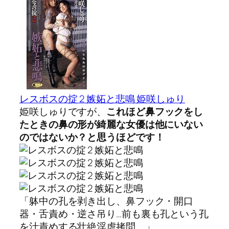
レスボスの掟 2 嫉妬と悲鳴 姫咲しゅり
姫咲しゅりですが、
これほど鼻フックをし
たときの鼻の形が綺麗な女優は他にいない
のではないか？と思うほどです！
「躰中の孔を剥き出し、鼻フック・開口
器・舌責め・逆さ吊り…前も裏も孔という孔
を汁責めする壮絶淫虐拷問。」