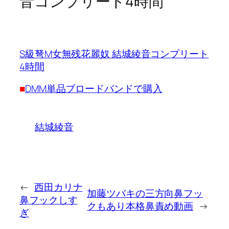
音コンプリート4時間
S級弩M女無残花麗奴 結城綾音コンプリート
4時間
■
DMM単品ブロードバンドで購入
結城綾音
←
西田カリナ
加藤ツバキの三方向鼻フッ
鼻フックしす
クもあり本格鼻責め動画
→
ぎ