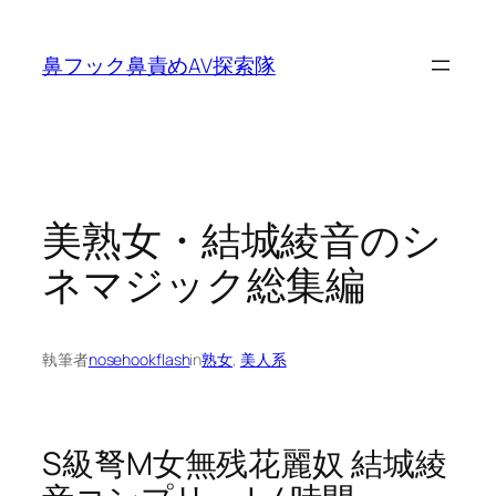
内
容
鼻フック鼻責めAV探索隊
を
ス
キ
ッ
プ
美熟女・結城綾音のシ
ネマジック総集編
執筆者
nosehookflash
in
熟女
, 
美人系
S級弩M女無残花麗奴 結城綾