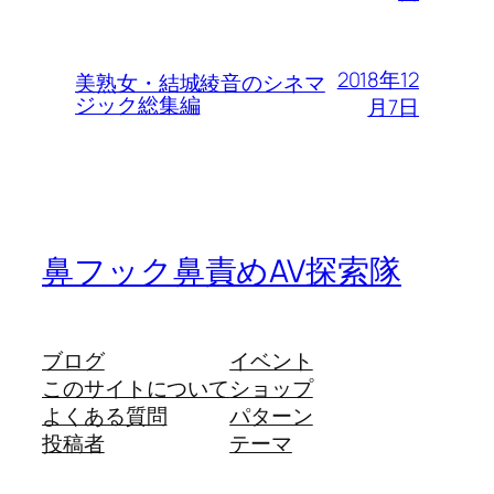
2018年12
美熟女・結城綾音のシネマ
ジック総集編
月7日
鼻フック鼻責めAV探索隊
ブログ
イベント
このサイトについて
ショップ
よくある質問
パターン
投稿者
テーマ