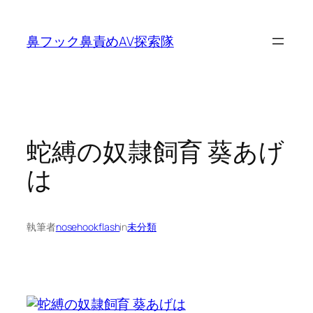
内
容
鼻フック鼻責めAV探索隊
を
ス
キ
ッ
プ
蛇縛の奴隷飼育 葵あげ
は
執筆者
nosehookflash
in
未分類