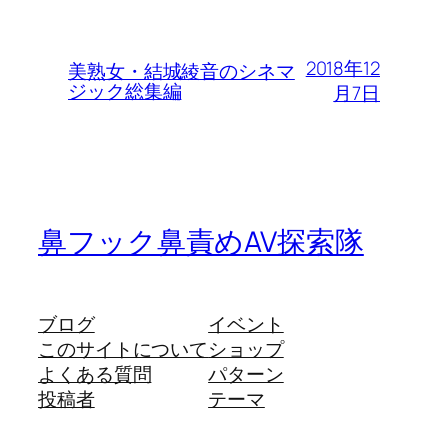
2018年12
美熟女・結城綾音のシネマ
ジック総集編
月7日
鼻フック鼻責めAV探索隊
ブログ
イベント
このサイトについて
ショップ
よくある質問
パターン
投稿者
テーマ