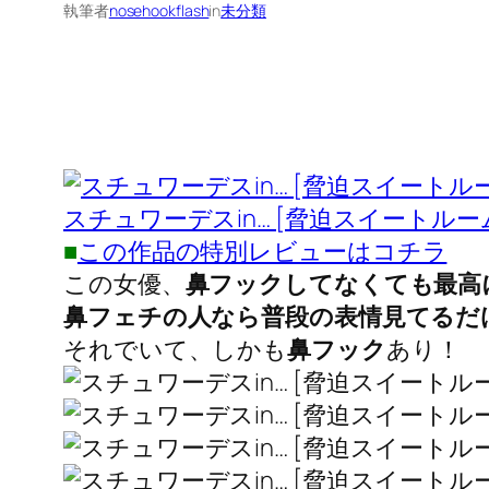
執筆者
nosehookflash
in
未分類
スチュワーデスin… [脅迫スイートルーム] Cab
■
この作品の特別レビューはコチラ
この女優、
鼻フックしてなくても最高
鼻フェチの人なら普段の表情見てるだ
それでいて、しかも
鼻フック
あり！