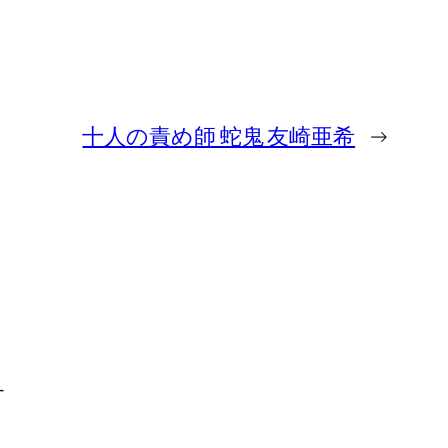
十人の責め師 蛇鬼 友崎亜希
→
す