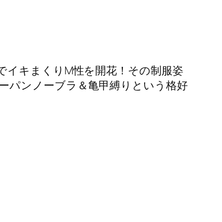
でイキまくりM性を開花！その制服姿
ーパンノーブラ＆亀甲縛りという格好