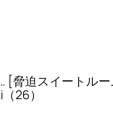
 [脅迫スイートルーム]
aki（26）