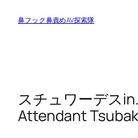
内
容
鼻フック鼻責めAV探索隊
を
ス
キ
ッ
プ
スチュワーデスin…
Attendant Tsub