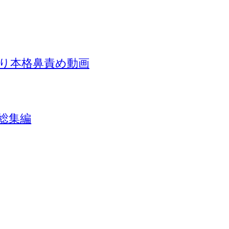
り本格鼻責め動画
総集編