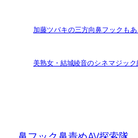
加藤ツバキの三方向鼻フックもあ
美熟女・結城綾音のシネマジック
鼻フック鼻責めAV探索隊