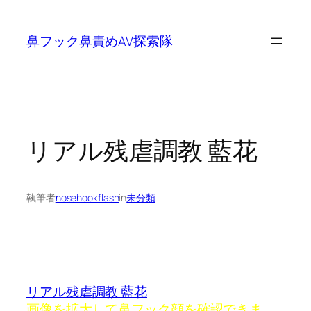
内
容
鼻フック鼻責めAV探索隊
を
ス
キ
ッ
プ
リアル残虐調教 藍花
執筆者
nosehookflash
in
未分類
リアル残虐調教 藍花
画像を拡大して鼻フック顔を確認できま