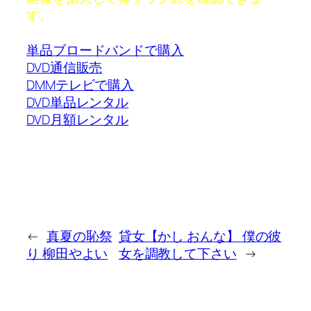
す。
単品ブロードバンドで購入
DVD通信販売
DMMテレビで購入
DVD単品レンタル
DVD月額レンタル
←
真夏の恥祭
貸女【かし おんな】 僕の彼
り 柳田やよい
女を調教して下さい
→