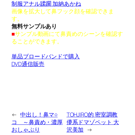
制服アナル蹂躙 加納あかね
画像を拡大して鼻フック顔を確認できま
す。
無料サンプルあり
■
サンプル動画にて鼻責めのシーンを確認す
ることができます。
単品ブロードバンドで購入
DVD通信販売
←
中出し！鼻マ○
TOHJIRO的 密室調教
コ ～鼻責め・濃厚
儚系ドマゾペット 大
おしゃぶり
沢美加
→