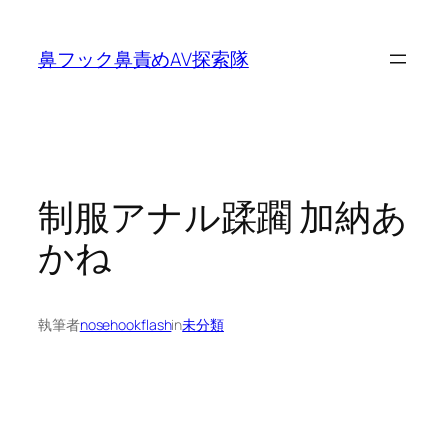
内
容
鼻フック鼻責めAV探索隊
を
ス
キ
ッ
プ
制服アナル蹂躙 加納あ
かね
執筆者
nosehookflash
in
未分類