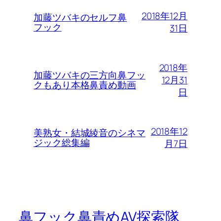
2018年12月
加藤ツバキのセルフ鼻
フック
31日
2018年
加藤ツバキの三方向鼻フッ
12月31
クもあり本格鼻責め動画
日
2018年12
美熟女・結城綾音のシネマ
ジック総集編
月7日
鼻フック鼻責めAV探索隊