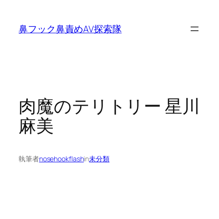
内
容
鼻フック鼻責めAV探索隊
を
ス
キ
ッ
プ
肉魔のテリトリー 星川
麻美
執筆者
nosehookflash
in
未分類