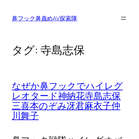
内
容
鼻フック鼻責めAV探索隊
を
ス
キ
ッ
タグ:
寺島志保
プ
なぜか鼻フックでハイレグ
レオタード神納花寺島志保
三喜本のぞみ冴君麻衣子仲
川舞子