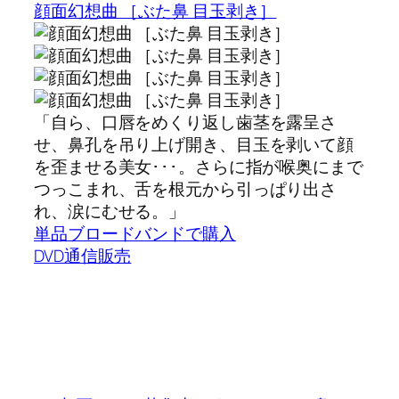
顔面幻想曲 ［ぶた鼻 目玉剥き］
「自ら、口唇をめくり返し歯茎を露呈さ
せ、鼻孔を吊り上げ開き、目玉を剥いて顔
を歪ませる美女･･･。さらに指が喉奥にまで
つっこまれ、舌を根元から引っぱり出さ
れ、涙にむせる。」
単品ブロードバンドで購入
DVD通信販売