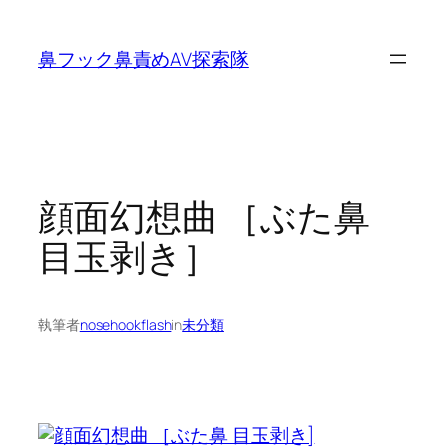
内
容
鼻フック鼻責めAV探索隊
を
ス
キ
ッ
プ
顔面幻想曲 ［ぶた鼻
目玉剥き］
執筆者
nosehookflash
in
未分類