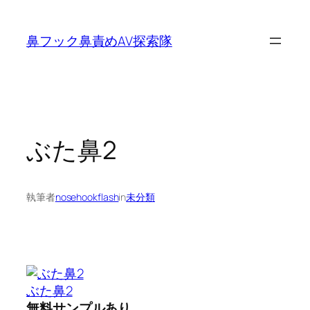
内
容
鼻フック鼻責めAV探索隊
を
ス
キ
ッ
プ
ぶた鼻2
執筆者
nosehookflash
in
未分類
ぶた鼻2
無料サンプルあり