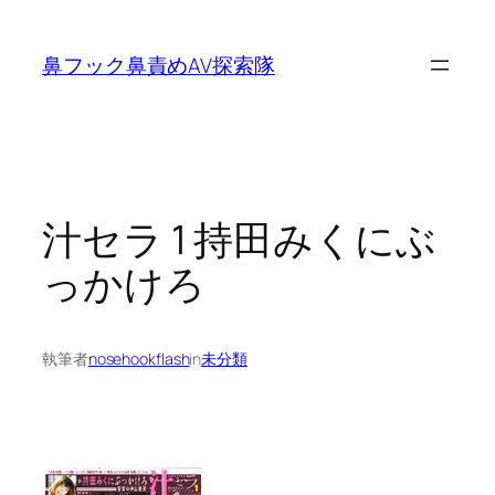
内
容
鼻フック鼻責めAV探索隊
を
ス
キ
ッ
プ
汁セラ 1 持田みくにぶ
っかけろ
執筆者
nosehookflash
in
未分類