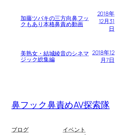
2018年
加藤ツバキの三方向鼻フッ
12月31
クもあり本格鼻責め動画
日
2018年12
美熟女・結城綾音のシネマ
ジック総集編
月7日
鼻フック鼻責めAV探索隊
ブログ
イベント