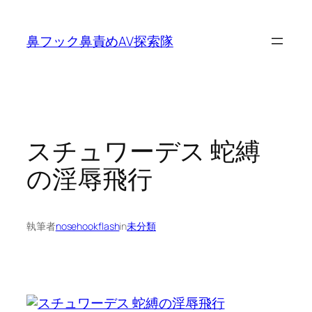
内
容
鼻フック鼻責めAV探索隊
を
ス
キ
ッ
プ
スチュワーデス 蛇縛
の淫辱飛行
執筆者
nosehookflash
in
未分類