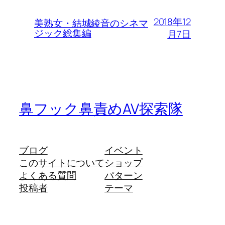
2018年12
美熟女・結城綾音のシネマ
ジック総集編
月7日
鼻フック鼻責めAV探索隊
ブログ
イベント
このサイトについて
ショップ
よくある質問
パターン
投稿者
テーマ