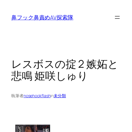
内
容
鼻フック鼻責めAV探索隊
を
ス
キ
ッ
プ
レスボスの掟 2 嫉妬と
悲鳴 姫咲しゅり
執筆者
nosehookflash
in
未分類