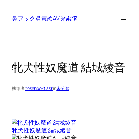
内
容
鼻フック鼻責めAV探索隊
を
ス
キ
ッ
プ
牝犬性奴魔道 結城綾音
執筆者
nosehookflash
in
未分類
牝犬性奴魔道 結城綾音