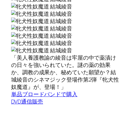
「美人養護教諭の綾音は牢屋の中で薬漬け
の日々を強いられていた。謎の薬の効果
か、調教の成果か、秘めていた願望か？結
城綾音のシネマジック登場作第2弾『牝犬性
奴魔道』が、登場！」
単品ブロードバンドで購入
DVD通信販売