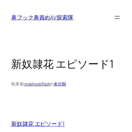
内
容
鼻フック鼻責めAV探索隊
を
ス
キ
ッ
プ
新奴隷花 エピソード1
執筆者
nosehookflash
in
未分類
新奴隷花 エピソード1