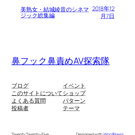
2018年12
美熟女・結城綾音のシネマ
ジック総集編
月7日
鼻フック鼻責めAV探索隊
ブログ
イベント
このサイトについて
ショップ
よくある質問
パターン
投稿者
テーマ
Twenty Twenty-Five
Designed with
WordPress