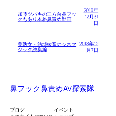
2018年
加藤ツバキの三方向鼻フッ
12月31
クもあり本格鼻責め動画
日
2018年12
美熟女・結城綾音のシネマ
ジック総集編
月7日
鼻フック鼻責めAV探索隊
ブログ
イベント