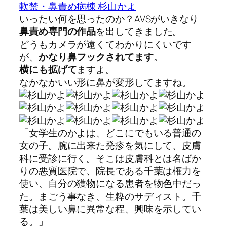
軟禁・鼻責め病棟 杉山かよ
いったい何を思ったのか？AVSがいきなり
鼻責め専門の作品
を出してきました。
どうもカメラが遠くてわかりにくいです
が、
かなり鼻フックされてます
。
横にも拡げて
ますよ。
なかなかいい形に鼻が変形してますね。
「女学生のかよは、どこにでもいる普通の
女の子。腕に出来た発疹を気にして、皮膚
科に受診に行く。そこは皮膚科とは名ばか
りの悪質医院で、院長である千葉は権力を
使い、自分の獲物になる患者を物色中だっ
た。まごう事なき、生粋のサディスト。千
葉は美しい鼻に異常な程、興味を示してい
る。」