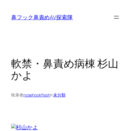
内
容
鼻フック鼻責めAV探索隊
を
ス
キ
ッ
プ
軟禁・鼻責め病棟 杉山
かよ
執筆者
nosehookflash
in
未分類