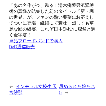
「あの名作が今、甦る！濡木痴夢男流緊縛
術の真髄が結集した幻のタイトル『新・縄
の世界』が、ファンの熱い要望にお応えし
てついに登場！繊細にて豪壮、烈しくも華
麗な匠の縛宴。これぞ日本SM史に燦然と輝
く金字塔！」
単品ブロードバンドで購入
DVD通信販売
←
インモラル女校生 天
辱められた娘たち
宮紗那
5
→