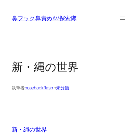
内
容
鼻フック鼻責めAV探索隊
を
ス
キ
ッ
プ
新・縄の世界
執筆者
nosehookflash
in
未分類
新・縄の世界