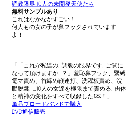
調教限界 10人の未開発天使たち
無料サンプルあり
これはなかなかすごい！
何人もの女の子が鼻フックされています
よ！
「「これが私達の…調教の限界です…ご覧に
なって頂けますか…？」羞恥鼻フック、緊縛
電マ責め、首締め鞭連打、洗濯板責め、浣
腸脱糞……10人の女達を極限まで責める…肉体
と精神の変化をすべて収録した1本！」
単品ブロードバンドで購入
DVD通信販売