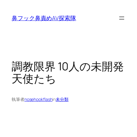
内
容
鼻フック鼻責めAV探索隊
を
ス
キ
ッ
プ
調教限界 10人の未開発
天使たち
執筆者
nosehookflash
in
未分類