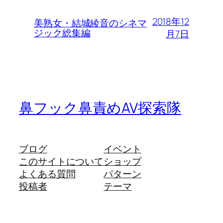
2018年12
美熟女・結城綾音のシネマ
ジック総集編
月7日
鼻フック鼻責めAV探索隊
ブログ
イベント
このサイトについて
ショップ
よくある質問
パターン
投稿者
テーマ