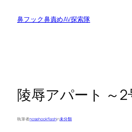
内
容
鼻フック鼻責めAV探索隊
を
ス
キ
ッ
プ
陵辱アパート ～
執筆者
nosehookflash
in
未分類