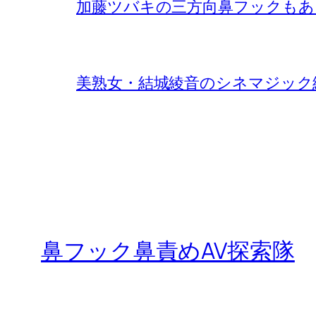
加藤ツバキの三方向鼻フックもあ
美熟女・結城綾音のシネマジック
鼻フック鼻責めAV探索隊