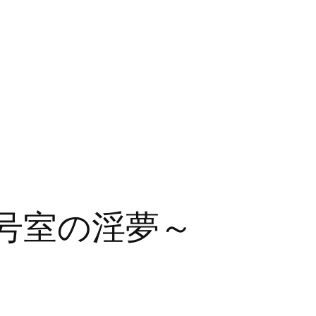
2号室の淫夢～