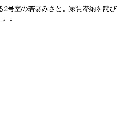
る2号室の若妻みさと。家賃滞納を詫び
…。」