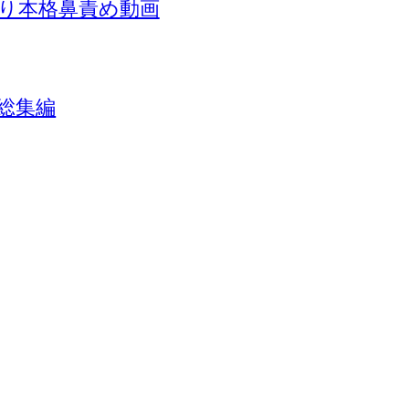
り本格鼻責め動画
総集編