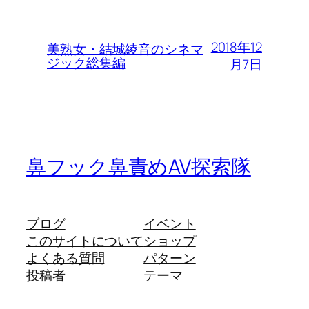
2018年12
美熟女・結城綾音のシネマ
ジック総集編
月7日
鼻フック鼻責めAV探索隊
ブログ
イベント
このサイトについて
ショップ
よくある質問
パターン
投稿者
テーマ