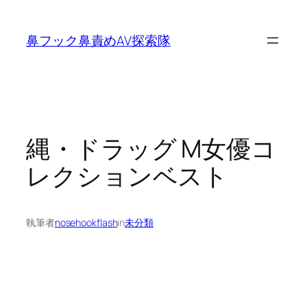
内
容
鼻フック鼻責めAV探索隊
を
ス
キ
ッ
プ
縄・ドラッグ M女優コ
レクションベスト
執筆者
nosehookflash
in
未分類