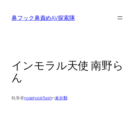
内
容
鼻フック鼻責めAV探索隊
を
ス
キ
ッ
プ
インモラル天使 南野ら
ん
執筆者
nosehookflash
in
未分類