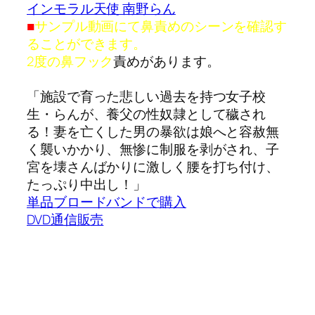
インモラル天使 南野らん
■
サンプル動画にて鼻責めのシーンを確認す
ることができます。
2度の鼻フック
責めがあります。
「施設で育った悲しい過去を持つ女子校
生・らんが、養父の性奴隷として穢され
る！妻を亡くした男の暴欲は娘へと容赦無
く襲いかかり、無惨に制服を剥がされ、子
宮を壊さんばかりに激しく腰を打ち付け、
たっぷり中出し！」
単品ブロードバンドで購入
DVD通信販売