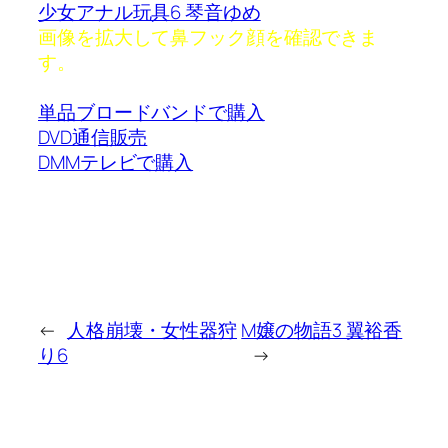
少女アナル玩具6 琴音ゆめ
画像を拡大して鼻フック顔を確認できま
す。
単品ブロードバンドで購入
DVD通信販売
DMMテレビで購入
←
人格崩壊・女性器狩
M嬢の物語3 翼裕香
り6
→