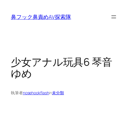
内
容
鼻フック鼻責めAV探索隊
を
ス
キ
ッ
プ
少女アナル玩具6 琴音
ゆめ
執筆者
nosehookflash
in
未分類