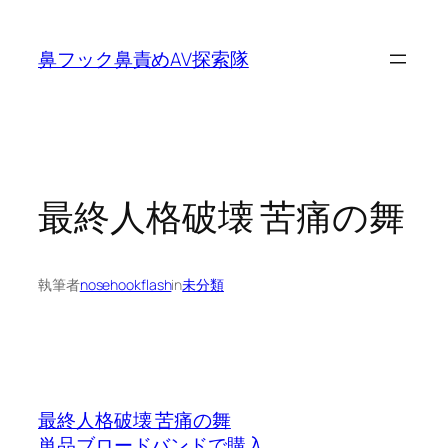
内
容
鼻フック鼻責めAV探索隊
を
ス
キ
ッ
プ
最終人格破壊 苦痛の舞
執筆者
nosehookflash
in
未分類
最終人格破壊 苦痛の舞
単品ブロードバンドで購入