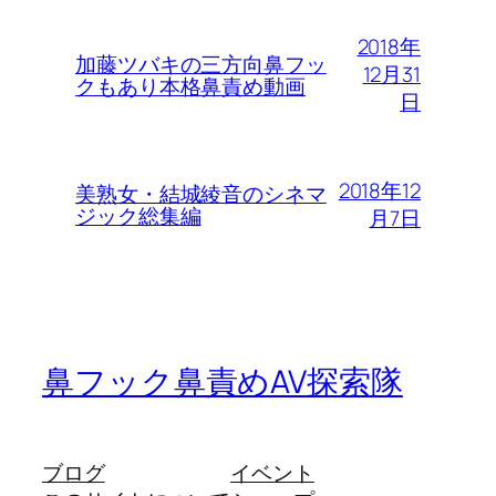
2018年
加藤ツバキの三方向鼻フッ
12月31
クもあり本格鼻責め動画
日
2018年12
美熟女・結城綾音のシネマ
ジック総集編
月7日
鼻フック鼻責めAV探索隊
ブログ
イベント