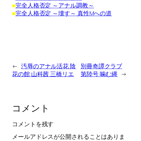
■
完全人格否定 ～アナル調教～
■
完全人格否定 ～壊す～ 真性Mへの道
←
汚辱のアナル活花 陰
別冊奇譚クラブ
花の館 山科茜 三橋リエ
第陸号 噛む縄
→
コメント
コメントを残す
メールアドレスが公開されることはありま