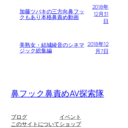
2018年
加藤ツバキの三方向鼻フッ
12月31
クもあり本格鼻責め動画
日
2018年12
美熟女・結城綾音のシネマ
ジック総集編
月7日
鼻フック鼻責めAV探索隊
ブログ
イベント
このサイトについて
ショップ