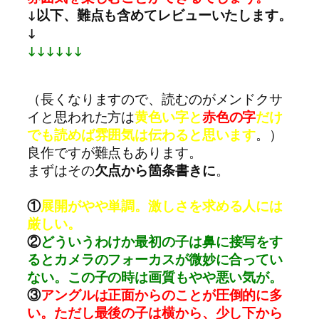
↓以下、難点も含めてレビューいたします。
↓
↓↓↓↓↓↓
（長くなりますので、読むのがメンドクサ
イと思われた方は
黄色い字と
赤色の字
だけ
でも読めば雰囲気は伝わると思います
。）
良作ですが難点もあります。
まずはその
欠点から箇条書きに
。
①
展開がやや単調。激しさを求める人には
厳しい。
②
どういうわけか最初の子は鼻に接写をす
るとカメラのフォーカスが微妙に合ってい
ない。この子の時は画質もやや悪い気が。
③
アングルは正面からのことが圧倒的に多
い。ただし最後の子は横から、少し下から