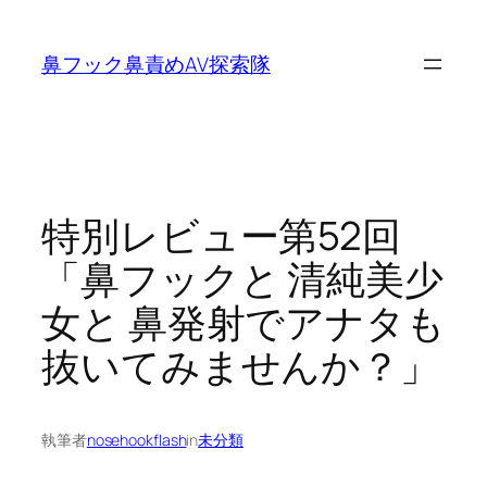
内
容
鼻フック鼻責めAV探索隊
を
ス
キ
ッ
プ
特別レビュー第52回
「鼻フックと 清純美少
女と 鼻発射でアナタも
抜いてみませんか？」
執筆者
nosehookflash
in
未分類