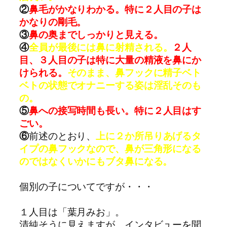
②
鼻毛がかなりわかる。特に２人目の子は
かなりの剛毛。
③
鼻の奥までしっかりと見える。
④
全員が最後には鼻に射精される。
２人
目、３人目の子は特に大量の精液を鼻にか
けられる。
そのまま、鼻フックに精子ベト
ベトの状態でオナニーする姿は淫乱そのも
の。
⑤
鼻への接写時間も長い。特に２人目はす
ごい。
⑥
前述のとおり、
上に２か所吊りあげるタ
イプの鼻フックなので、鼻が三角形になる
のではなくいかにもブタ鼻になる。
個別の子についてですが・・・
１人目は「葉月みお」。
清純そうに見えますが、インタビューを聞