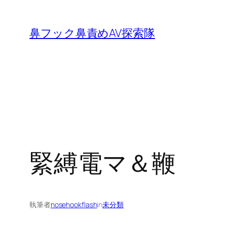
内
容
鼻フック鼻責めAV探索隊
を
ス
キ
ッ
プ
緊縛電マ＆鞭
執筆者
nosehookflash
in
未分類