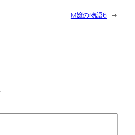
M嬢の物語6
→
す