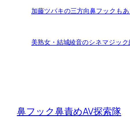
加藤ツバキの三方向鼻フックもあ
美熟女・結城綾音のシネマジック
鼻フック鼻責めAV探索隊