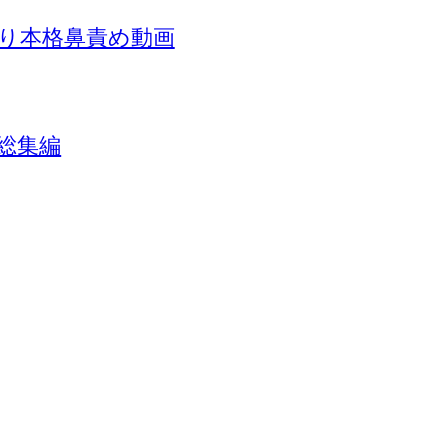
り本格鼻責め動画
総集編