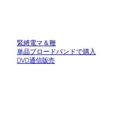
緊縛電マ＆鞭
単品ブロードバンドで購入
DVD通信販売