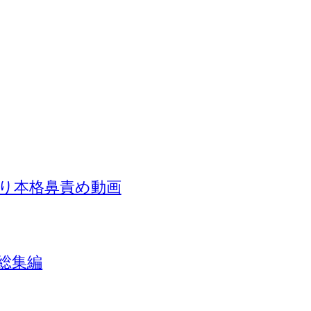
り本格鼻責め動画
総集編