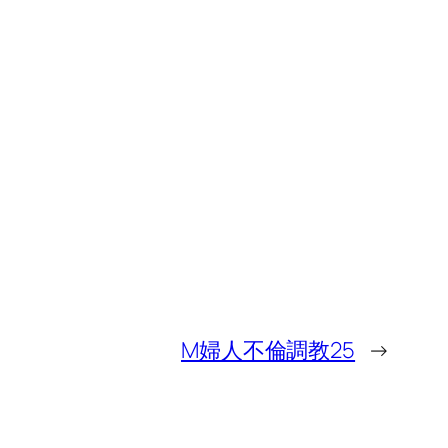
M婦人不倫調教25
→