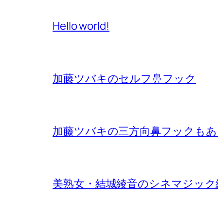
Hello world!
加藤ツバキのセルフ鼻フック
加藤ツバキの三方向鼻フックもあ
美熟女・結城綾音のシネマジック