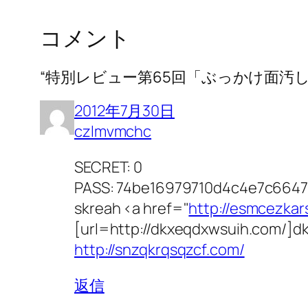
コメント
“特別レビュー第65回「ぶっかけ面汚し 
2012年7月30日
czlmvmchc
SECRET: 0
PASS: 74be16979710d4c4e7c664
skreah <a href="
http://esmcezka
[url=http://dkxeqdxwsuih.com/]dkx
http://snzqkrqsqzcf.com/
返信