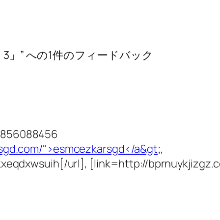
3」” への1件のフィードバック
7856088456
rsgd.com/">esmcezkarsgd</a&gt
;,
eqdxwsuih[/url], [link=http://bprnuykjizgz.c