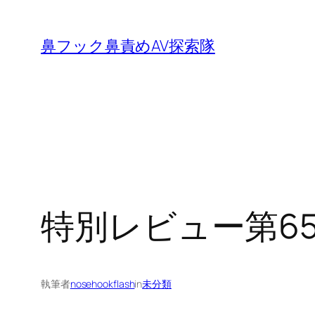
内
容
鼻フック鼻責めAV探索隊
を
ス
キ
ッ
プ
特別レビュー第6
執筆者
nosehookflash
in
未分類