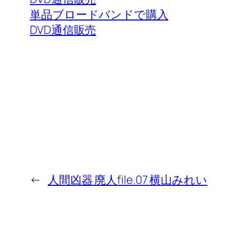
単品ブロードバンドで購入
DVD通信販売
←
人間凶器 廃人file.07 横山みれい