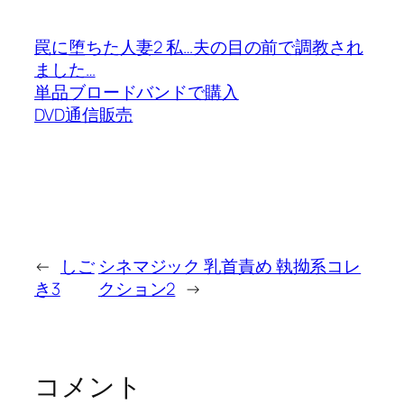
罠に堕ちた人妻2 私…夫の目の前で調教され
ました…
単品ブロードバンドで購入
DVD通信販売
←
しご
シネマジック 乳首責め 執拗系コレ
き3
クション2
→
コメント