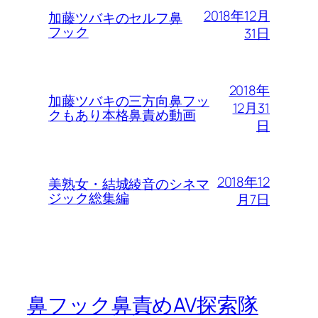
2018年12月
加藤ツバキのセルフ鼻
フック
31日
2018年
加藤ツバキの三方向鼻フッ
12月31
クもあり本格鼻責め動画
日
2018年12
美熟女・結城綾音のシネマ
ジック総集編
月7日
鼻フック鼻責めAV探索隊