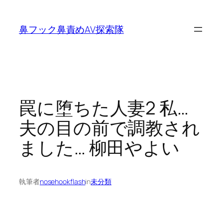
内
容
鼻フック鼻責めAV探索隊
を
ス
キ
ッ
プ
罠に堕ちた人妻2 私…
夫の目の前で調教され
ました… 柳田やよい
執筆者
nosehookflash
in
未分類