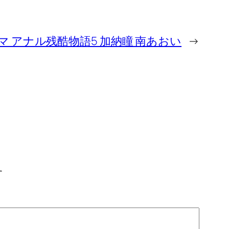
マ アナル残酷物語5 加納瞳 南あおい
→
す