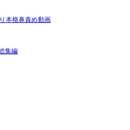
り本格鼻責め動画
総集編