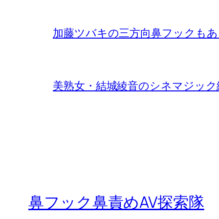
加藤ツバキの三方向鼻フックもあ
美熟女・結城綾音のシネマジック
鼻フック鼻責めAV探索隊