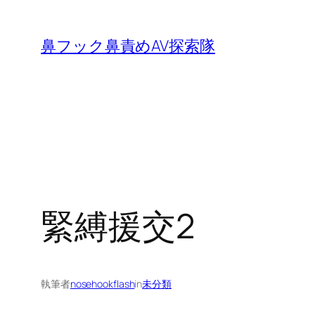
内
容
鼻フック鼻責めAV探索隊
を
ス
キ
ッ
プ
緊縛援交2
執筆者
nosehookflash
in
未分類