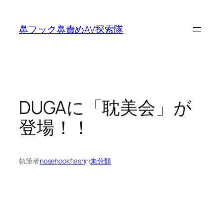
内
容
鼻フック鼻責めAV探索隊
を
ス
キ
ッ
プ
DUGAに「耽美会」が
登場！！
執筆者
nosehookflash
in
未分類