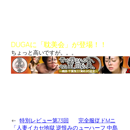
DUGAに「耽美会」が登場！！
ちょっと高いですが。。。
←
特別レビュー第73回
完全服従ドMニ
「人妻イカセ地獄 逆恨みの
ューハーフ 中島