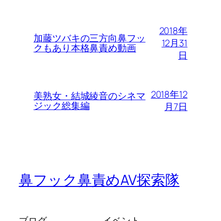
2018年
加藤ツバキの三方向鼻フッ
12月31
クもあり本格鼻責め動画
日
2018年12
美熟女・結城綾音のシネマ
ジック総集編
月7日
鼻フック鼻責めAV探索隊
ブログ
イベント