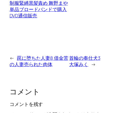
制服緊縛黒髪責め 舞野まや
単品ブロードバンドで購入
DVD通信販売
←
罠に堕ちた人妻8 借金苦
首輪の奉仕犬3
の人妻売られた肉体
大塚みく
→
コメント
コメントを残す