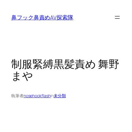
内
容
鼻フック鼻責めAV探索隊
を
ス
キ
ッ
プ
制服緊縛黒髪責め 舞野
まや
執筆者
nosehookflash
in
未分類