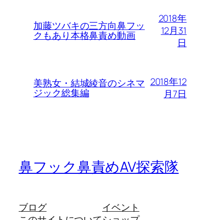
2018年
加藤ツバキの三方向鼻フッ
12月31
クもあり本格鼻責め動画
日
2018年12
美熟女・結城綾音のシネマ
ジック総集編
月7日
鼻フック鼻責めAV探索隊
ブログ
イベント
このサイトについて
ショップ