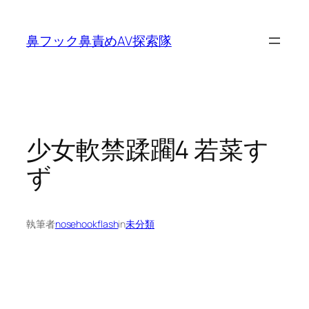
内
容
鼻フック鼻責めAV探索隊
を
ス
キ
ッ
プ
少女軟禁蹂躙4 若菜す
ず
執筆者
nosehookflash
in
未分類