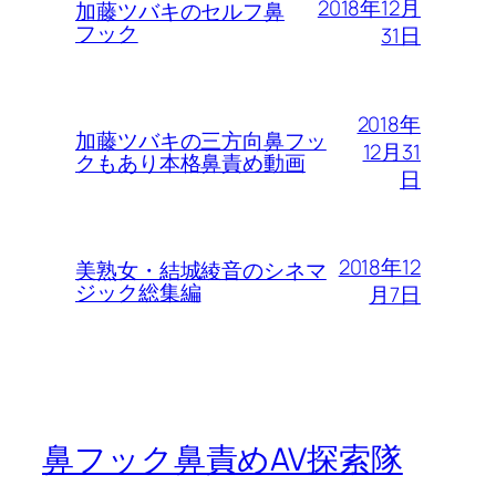
2018年12月
加藤ツバキのセルフ鼻
フック
31日
2018年
加藤ツバキの三方向鼻フッ
12月31
クもあり本格鼻責め動画
日
2018年12
美熟女・結城綾音のシネマ
ジック総集編
月7日
鼻フック鼻責めAV探索隊