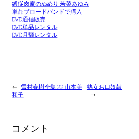
縛従肉蜜のぬめり 若菜あゆみ
単品ブロードバンドで購入
DVD通信販売
DVD単品レンタル
DVD月額レンタル
←
雪村春樹全集 22 山本美
熟女お口奴隷
和子
→
コメント