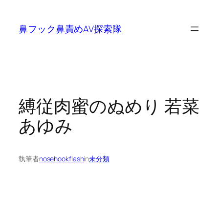
内
容
鼻フック鼻責めAV探索隊
を
ス
キ
ッ
プ
縛従肉蜜のぬめり 若菜
あゆみ
執筆者
nosehookflash
in
未分類