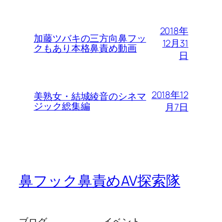
2018年
加藤ツバキの三方向鼻フッ
12月31
クもあり本格鼻責め動画
日
2018年12
美熟女・結城綾音のシネマ
ジック総集編
月7日
鼻フック鼻責めAV探索隊
ブログ
イベント