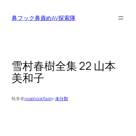
内
容
鼻フック鼻責めAV探索隊
を
ス
キ
ッ
プ
雪村春樹全集 22 山本
美和子
執筆者
nosehookflash
in
未分類