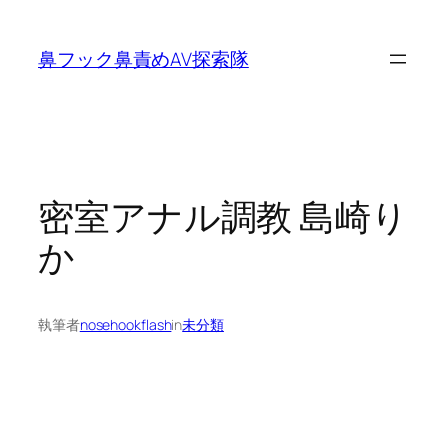
内
容
鼻フック鼻責めAV探索隊
を
ス
キ
ッ
プ
密室アナル調教 島崎り
か
執筆者
nosehookflash
in
未分類