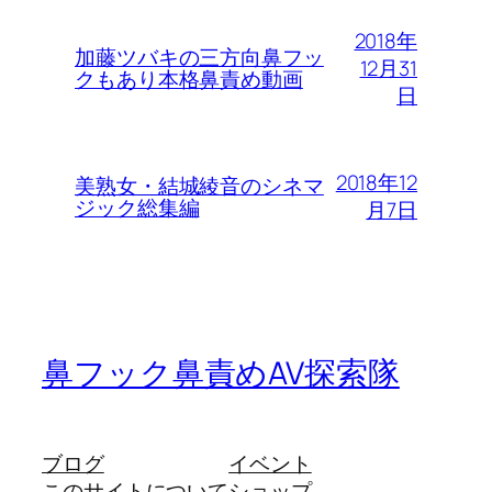
2018年
加藤ツバキの三方向鼻フッ
12月31
クもあり本格鼻責め動画
日
2018年12
美熟女・結城綾音のシネマ
ジック総集編
月7日
鼻フック鼻責めAV探索隊
ブログ
イベント
このサイトについて
ショップ