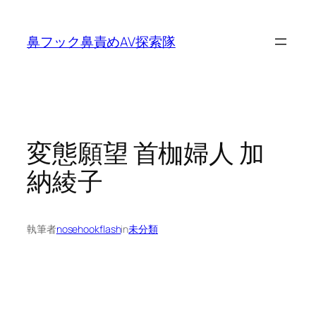
内
容
鼻フック鼻責めAV探索隊
を
ス
キ
ッ
プ
変態願望 首枷婦人 加
納綾子
執筆者
nosehookflash
in
未分類