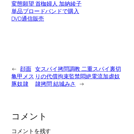
変態願望 首枷婦人 加納綾子
単品ブロードバンドで購入
DVD通信販売
←
顔面
女スパイ拷問調教 二重スパイ裏切
亀甲メス
りの代償拘束監禁悶絶電流加虐奴
豚奴隷
隷拷問 結城みさ
→
コメント
コメントを残す