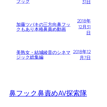
フック
31日
2018年
加藤ツバキの三方向鼻フッ
12月31
クもあり本格鼻責め動画
日
2018年12
美熟女・結城綾音のシネマ
ジック総集編
月7日
鼻フック鼻責めAV探索隊