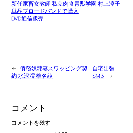
新任家畜女教師 私立肉食青獣学園 村上涼子
単品ブロードバンドで購入
DVD通信販売
←
債務奴隷妻スワッピング契
自宅出張
約 水沢澪 椎名綾
SM 3
→
コメント
コメントを残す