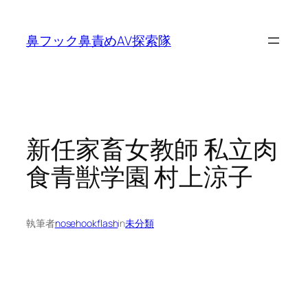
内
容
鼻フック鼻責めAV探索隊
を
ス
キ
ッ
プ
新任家畜女教師 私立肉
食青獣学園 村上涼子
執筆者
nosehookflash
in
未分類