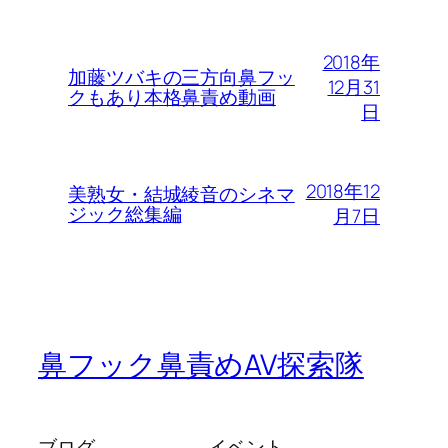
2018年
加藤ツバキの三方向鼻フッ
12月31
クもあり本格鼻責め動画
日
2018年12
美熟女・結城綾音のシネマ
ジック総集編
月7日
鼻フック鼻責めAV探索隊
ブログ
イベント