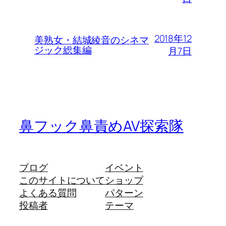
2018年12
美熟女・結城綾音のシネマ
ジック総集編
月7日
鼻フック鼻責めAV探索隊
ブログ
イベント
このサイトについて
ショップ
よくある質問
パターン
投稿者
テーマ