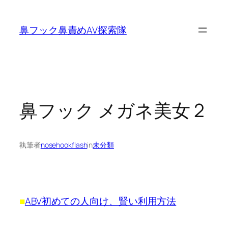
内
容
鼻フック鼻責めAV探索隊
を
ス
キ
ッ
プ
鼻フック メガネ美女 2
執筆者
nosehookflash
in
未分類
■
ABV初めての人向け、賢い利用方法