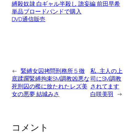
縛殺奴隷 白ギャル半殺し 譫妄編 前田早希
単品ブロードバンドで購入
DVD通信販売
←
緊縛女囚拷問刑務所 5 徹
私…主人の上
底蹂躙緊縛拘束SM調教凶悪な
司にSM調教
死刑囚の檻に放たれたレズ美
されてます
女の悪夢 結城みさ
白咲美羽
→
コメント