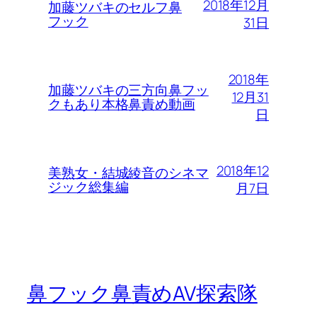
2018年12月
加藤ツバキのセルフ鼻
フック
31日
2018年
加藤ツバキの三方向鼻フッ
12月31
クもあり本格鼻責め動画
日
2018年12
美熟女・結城綾音のシネマ
ジック総集編
月7日
鼻フック鼻責めAV探索隊