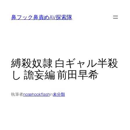
内
容
鼻フック鼻責めAV探索隊
を
ス
キ
ッ
プ
縛殺奴隷 白ギャル半殺
し 譫妄編 前田早希
執筆者
nosehookflash
in
未分類