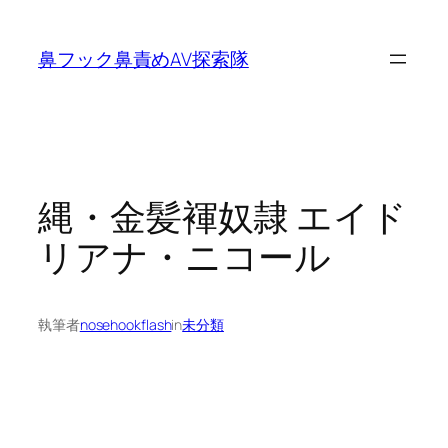
内
容
鼻フック鼻責めAV探索隊
を
ス
キ
ッ
プ
縄・金髪褌奴隷 エイド
リアナ・ニコール
執筆者
nosehookflash
in
未分類