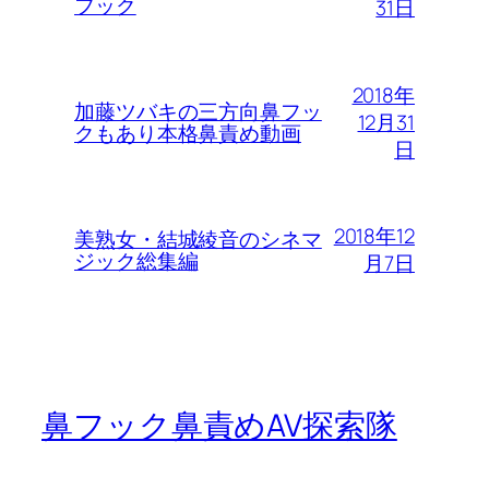
フック
31日
2018年
加藤ツバキの三方向鼻フッ
12月31
クもあり本格鼻責め動画
日
2018年12
美熟女・結城綾音のシネマ
ジック総集編
月7日
鼻フック鼻責めAV探索隊