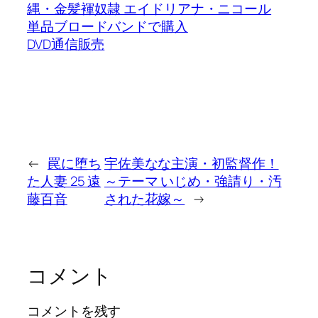
縄・金髪褌奴隷 エイドリアナ・ニコール
単品ブロードバンドで購入
DVD通信販売
←
罠に堕ち
宇佐美なな主演・初監督作！
た人妻 25 遠
～テーマ いじめ・強請り・汚
藤百音
された花嫁～
→
コメント
コメントを残す