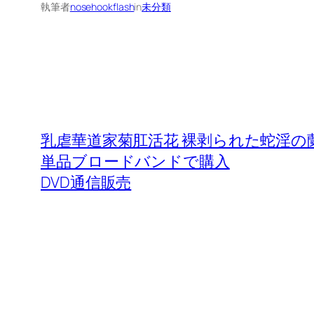
執筆者
nosehookflash
in
未分類
乳虐華道家菊肛活花 裸剥られた蛇淫の蘭
単品ブロードバンドで購入
DVD通信販売