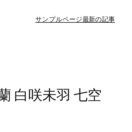
サンプルページ
最新の記事
 白咲未羽 七空