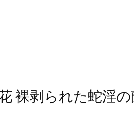
花 裸剥られた蛇淫の蘭