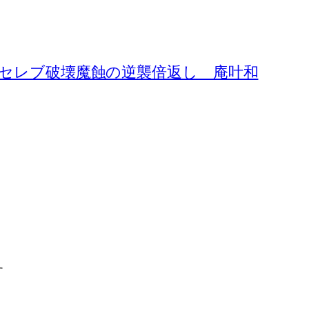
 セレブ破壊魔蝕の逆襲倍返し 庵叶和
す