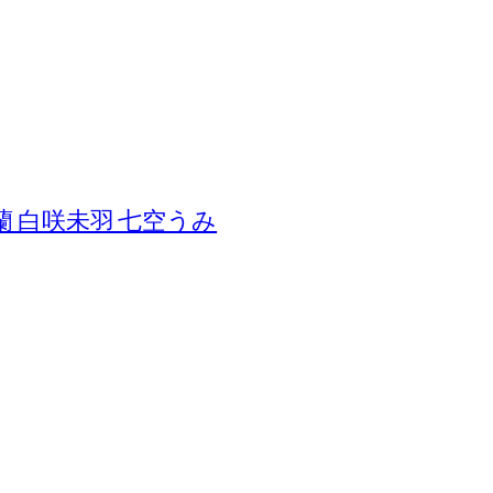
 白咲未羽 七空うみ