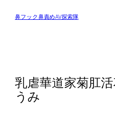
内
容
鼻フック鼻責めAV探索隊
を
ス
キ
ッ
プ
乳虐華道家菊肛活
うみ