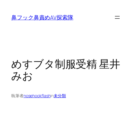
内
容
鼻フック鼻責めAV探索隊
を
ス
キ
ッ
プ
めすブタ制服受精 星井
みお
執筆者
nosehookflash
in
未分類