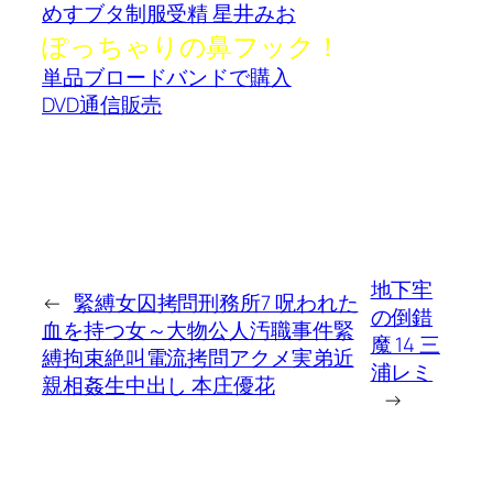
めすブタ制服受精 星井みお
ぽっちゃりの鼻フック！
単品ブロードバンドで購入
DVD通信販売
地下牢
←
緊縛女囚拷問刑務所7 呪われた
の倒錯
血を持つ女～大物公人汚職事件緊
魔 14 三
縛拘束絶叫電流拷問アクメ実弟近
浦レミ
親相姦生中出し 本庄優花
→