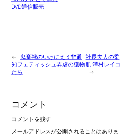
DVD通信販売
←
鬼畜獣のいけにえ 3 非通
社長夫人の柔
知フェティッシュ弄虐の獲物
肌 澤村レイコ
たち
→
コメント
コメントを残す
メールアドレスが公開されることはありま