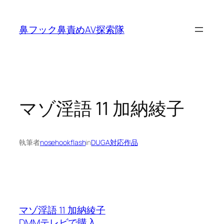
内
容
鼻フック鼻責めAV探索隊
を
ス
キ
ッ
プ
マゾ淫語 11 加納綾子
執筆者
nosehookflash
in
DUGA対応作品
マゾ淫語 11 加納綾子
DMMテレビで購入