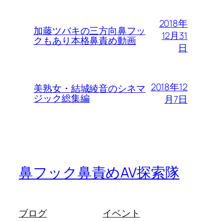
2018年
加藤ツバキの三方向鼻フッ
12月31
クもあり本格鼻責め動画
日
2018年12
美熟女・結城綾音のシネマ
ジック総集編
月7日
鼻フック鼻責めAV探索隊
ブログ
イベント