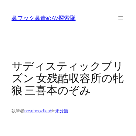
内
容
鼻フック鼻責めAV探索隊
を
ス
キ
ッ
プ
サディスティックプリ
ズン 女残酷収容所の牝
狼 三喜本のぞみ
執筆者
nosehookflash
in
未分類