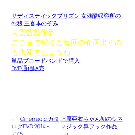
サディスティックプリズン 女残酷収容所の
牝狼 三喜本のぞみ
東雲監督作品
ここまで続くと毎回の企画出すの
も大変でしょうね
単品ブロードバンドで購入
DVD通信販売
←
Cinemagic カタ
上原亜衣ちゃん初のシネ
ログDVD 2014～
マジック鼻フック作品
2015
→