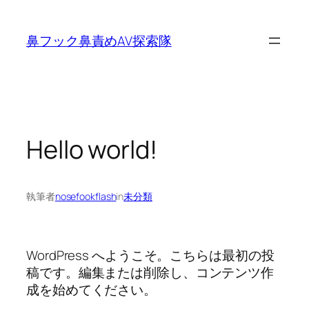
内
容
鼻フック鼻責めAV探索隊
を
ス
キ
ッ
プ
Hello world!
執筆者
nosefookflash
in
未分類
WordPress へようこそ。こちらは最初の投
稿です。編集または削除し、コンテンツ作
成を始めてください。