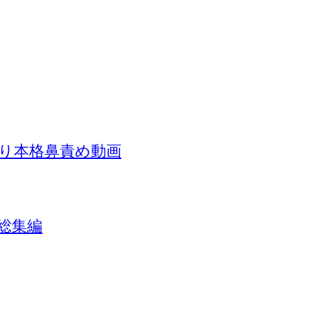
り本格鼻責め動画
総集編