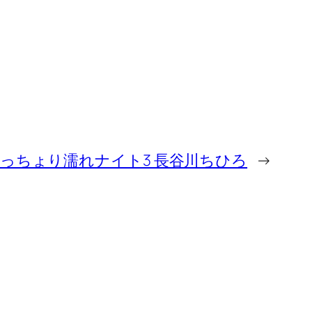
っちょり濡れナイト3 長谷川ちひろ
→