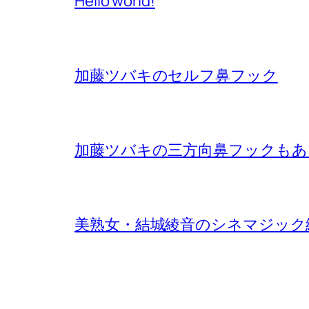
Hello world!
加藤ツバキのセルフ鼻フック
加藤ツバキの三方向鼻フックもあ
美熟女・結城綾音のシネマジック