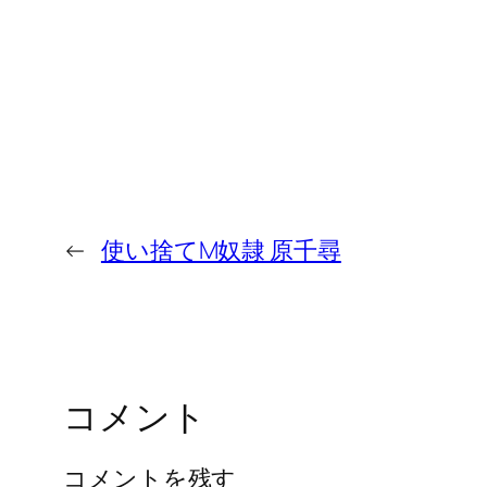
←
使い捨てM奴隷 原千尋
コメント
コメントを残す