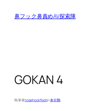
内
容
鼻フック鼻責めAV探索隊
を
ス
キ
ッ
プ
GOKAN 4
執筆者
nosehookflash
in
未分類