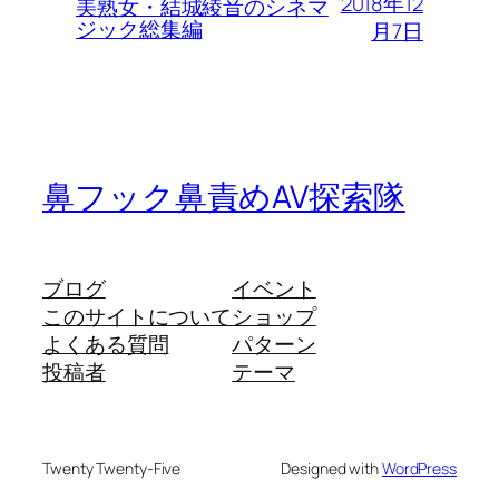
2018年12
美熟女・結城綾音のシネマ
ジック総集編
月7日
鼻フック鼻責めAV探索隊
ブログ
イベント
このサイトについて
ショップ
よくある質問
パターン
投稿者
テーマ
Twenty Twenty-Five
Designed with
WordPress