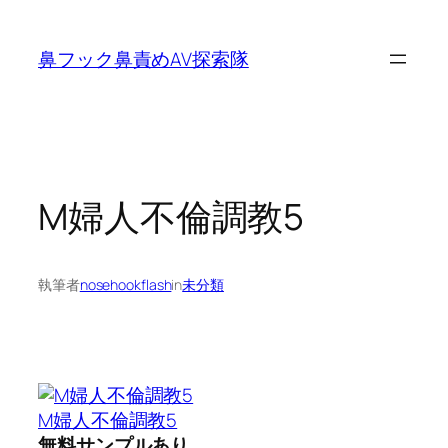
内
容
鼻フック鼻責めAV探索隊
を
ス
キ
ッ
プ
M婦人不倫調教5
執筆者
nosehookflash
in
未分類
M婦人不倫調教5
無料サンプルあり