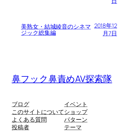
日
2018年12
美熟女・結城綾音のシネマ
ジック総集編
月7日
鼻フック鼻責めAV探索隊
ブログ
イベント
このサイトについて
ショップ
よくある質問
パターン
投稿者
テーマ