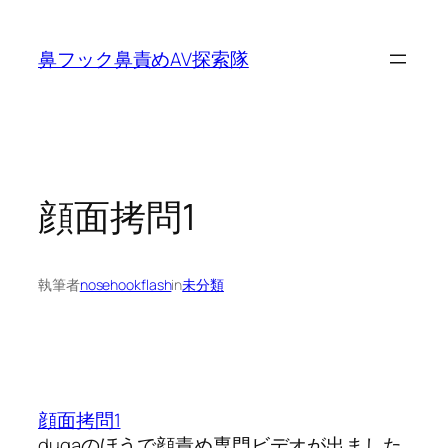
内
容
鼻フック鼻責めAV探索隊
を
ス
キ
ッ
プ
顔面拷問1
執筆者
nosehookflash
in
未分類
顔面拷問1
dugaのほうで顔責め専門ビデオが出ました