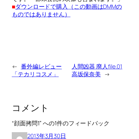
■
ダウンロードで購入（この動画はDMMの
ものではありません）
←
番外編レビュー
人間凶器 廃人file.01
「テカリコスメ」
高坂保奈美
→
コメント
“顔面拷問1” への1件のフィードバック
2013年3月30日