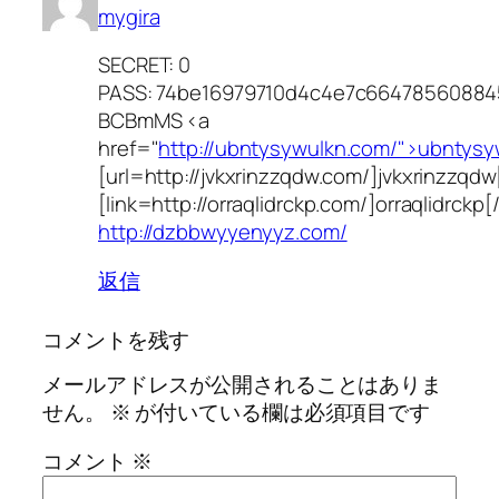
mygira
SECRET: 0
PASS: 74be16979710d4c4e7c6647856088
BCBmMS <a
href="
http://ubntysywulkn.com/">ubntysy
[url=http://jvkxrinzzqdw.com/]jvkxrinzzqdw[
[link=http://orraqlidrckp.com/]orraqlidrckp[/
http://dzbbwyyenyyz.com/
返信
コメントを残す
メールアドレスが公開されることはありま
せん。
※
が付いている欄は必須項目です
コメント
※