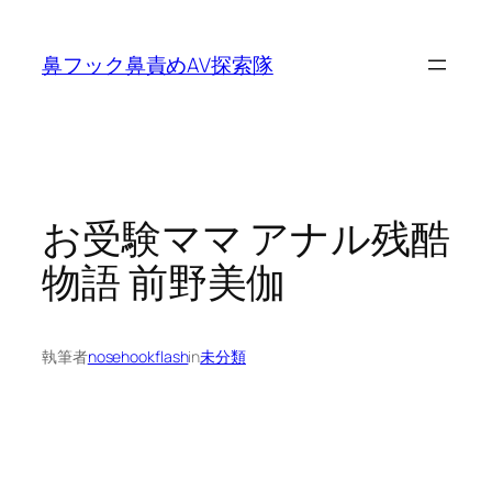
内
容
鼻フック鼻責めAV探索隊
を
ス
キ
ッ
プ
お受験ママ アナル残酷
物語 前野美伽
執筆者
nosehookflash
in
未分類