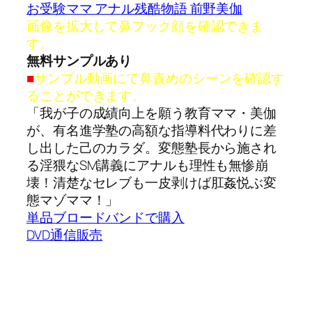
お受験ママ アナル残酷物語 前野美伽
画像を拡大して鼻フック顔を確認できま
す。
無料サンプルあり
■
サンプル動画にて鼻責めのシーンを確認す
ることができます。
「我が子の成績向上を願う教育ママ・美伽
が、有名進学塾の高額な指導料代わりに差
し出した己のカラダ。変態塾長から施され
る淫猥なSM講義にアナルも理性も無惨崩
壊！清楚なセレブも一皮剥けば肛姦悦ぶ変
態マゾママ！」
単品ブロードバンドで購入
DVD通信販売