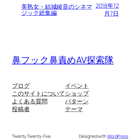
2018年12
美熟女・結城綾音のシネマ
ジック総集編
月7日
鼻フック鼻責めAV探索隊
ブログ
イベント
このサイトについて
ショップ
よくある質問
パターン
投稿者
テーマ
Twenty Twenty-Five
Designed with
WordPress